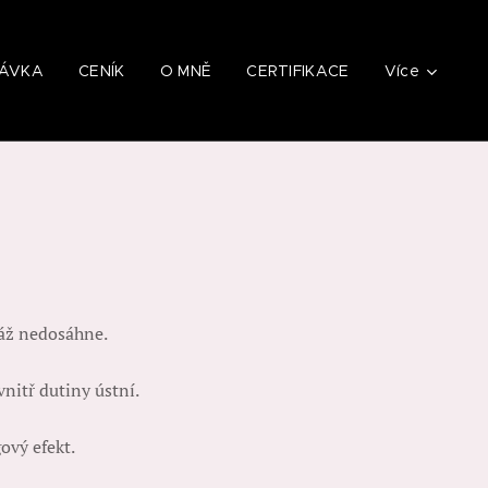
NÁVKA
CENÍK
O MNĚ
CERTIFIKACE
Více
sáž nedosáhne.
vnitř dutiny ústní.
ový efekt.