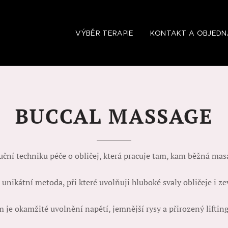
VÝBĚR TERAPIE
KONTAKT A OBJED
BUCCAL MASSAGE
uční techniku péče o obličej, která pracuje tam, kam běžná ma
unikátní metoda, při které uvolňuji hluboké svaly obličeje i ze
 je okamžité uvolnění napětí, jemnější rysy a přirozený lifting