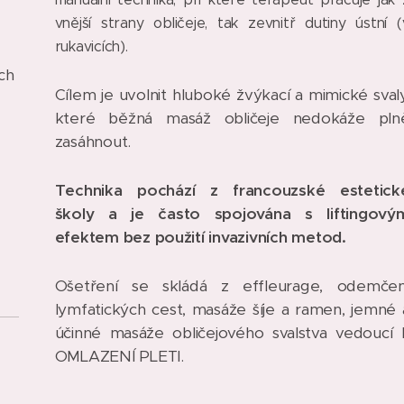
vnější strany obličeje, tak zevnitř dutiny ústní (
rukavicích).
ch
Cílem je uvolnit hluboké žvýkací a mimické svaly
které běžná masáž obličeje nedokáže pln
zasáhnout.
Technika pochází z francouzské estetick
školy a je často spojována s liftingový
efektem bez použití invazivních metod.
Ošetření se skládá z effleurage, odemčen
lymfatických cest, masáže šíje a ramen, jemné 
účinné masáže obličejového svalstva vedoucí 
OMLAZENÍ PLETI.